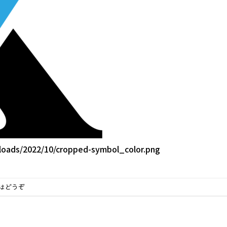
ploads/2022/10/cropped-symbol_color.png
はどうぞ