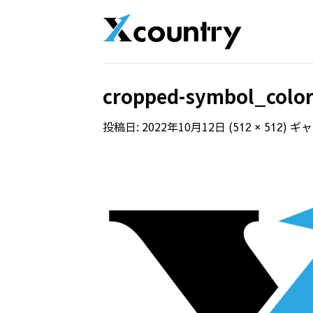
Skip
to
content
cropped-symbol_color
投稿日:
2022年10月12日
(
) ギ
512 × 512