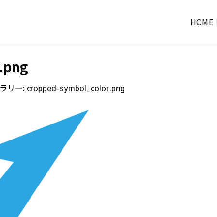
HOME
.png
ャラリー:
cropped-symbol_color.png