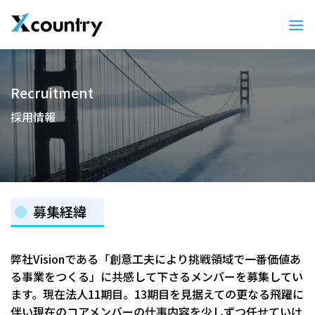
Skip
to
content
Recruitment
採用情報
募集経緯
弊社Visionである「創意工夫により挑戦領域で一番価値あ
る事業をつくる」に共感して下さるメンバーを募集してい
ます。現在法人11期目。13期目を見据えての更なる飛躍に
伴い現在のコアメンバーの仕事内容を少しずつ任せていけ