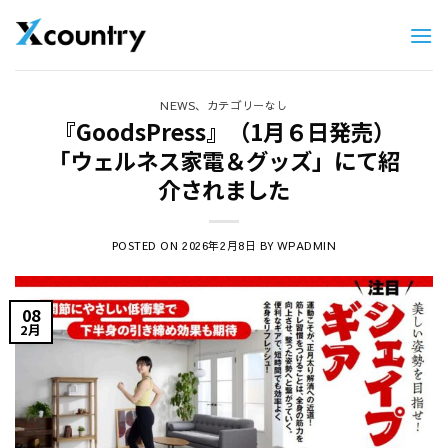
Skip
to
content
、
NEWS
カテゴリーなし
『GoodsPress』（1月６日発売）
「ウェルネス家電＆グッズ」にて紹
介されました
POSTED ON
BY
2026年2月8日
WPADMIN
08
2月